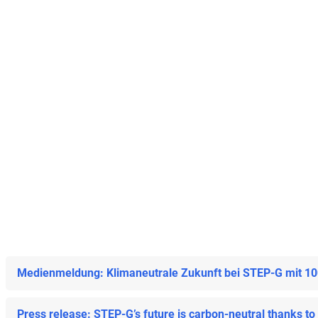
Medienmeldung: Klimaneutrale Zukunft bei STEP-G mit 1
Press release: STEP-G’s future is carbon-neutral thanks to 