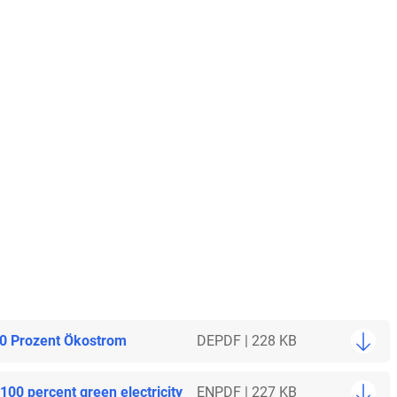
00 Prozent Ökostrom
DE
PDF | 228 KB
100 percent green electricity
EN
PDF | 227 KB