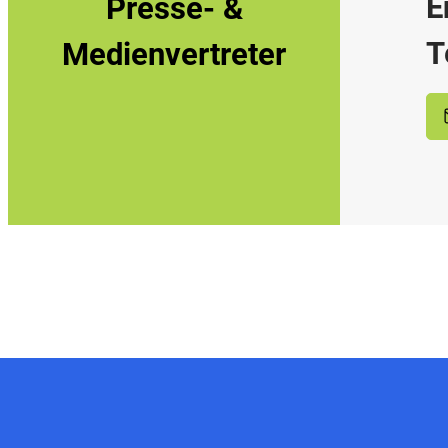
E
Presse- &
T
Medienvertreter