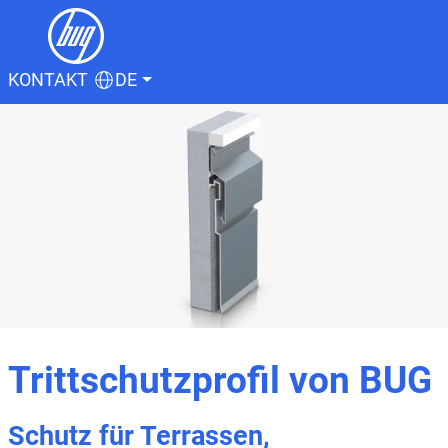
KONTAKT
DE
Trittschutzprofil von BUG
Schutz für Terrassen,