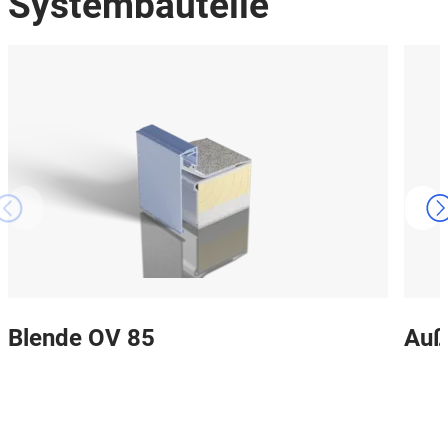
Systembauteile
Blende OV 85
Auß