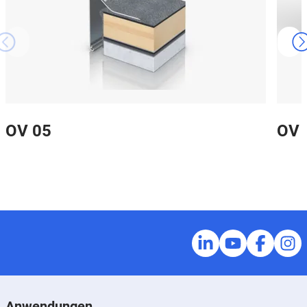
OV 05
OV 
Anwendungen