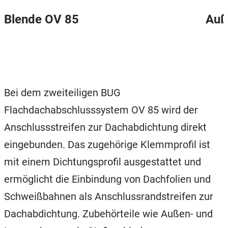
Blende OV 85
Auß
Bei dem zweiteiligen BUG
Flachdachabschluss
system
OV 85 wird der
Anschlussstreifen zur
Dachabdichtung direkt
eingebunden. Das
zugeh
örige Klemmprofil ist
mit einem Dichtungsprofil
ausgestattet u
nd
ermöglicht die Einbindung von
Dachfolien und
Schweißbahnen als Anschlussrandstreifen zur
Dachabdichtung. Zubehörteile
wie Außen- und