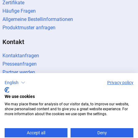
Zertifikate
Häufige Fragen
Allgemeine Bestellinformationen
Produktmuster anfragen
Kontakt
Kontaktanfragen
Presseanfragen
Partner werden
English
Privacy policy
We use cookies
We may place these for analysis of our visitor data, to improve our website,
Impressum
Datenschutz
Newsletter
show personalised content and to give you a great website experience. For
more information about the cookies we use open the settings.
© 2026 BUG Aluminium-Systeme
Accept all
Deny