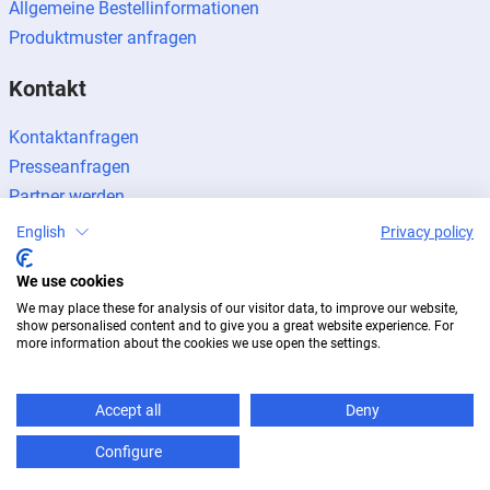
Allgemeine Bestellinformationen
Produktmuster anfragen
Kontakt
Kontaktanfragen
Presseanfragen
Partner werden
English
Privacy policy
We use cookies
We may place these for analysis of our visitor data, to improve our website,
Impressum
Datenschutz
Newsletter
show personalised content and to give you a great website experience. For
more information about the cookies we use open the settings.
© 2026 BUG Aluminium-Systeme
Accept all
Deny
Configure