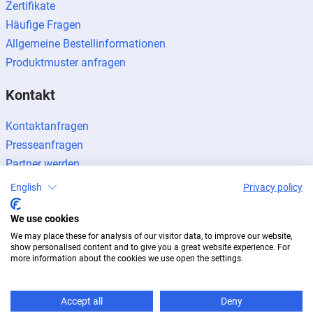
Zertifikate
Häufige Fragen
Allgemeine Bestellinformationen
Produktmuster anfragen
Kontakt
Kontaktanfragen
Presseanfragen
Partner werden
English
Privacy policy
We use cookies
We may place these for analysis of our visitor data, to improve our website,
Impressum
Datenschutz
Newsletter
show personalised content and to give you a great website experience. For
more information about the cookies we use open the settings.
© 2026 BUG Aluminium-Systeme
Accept all
Deny