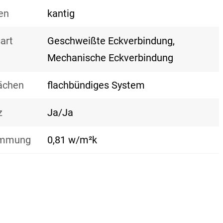
en
kantig
art
Geschweißte Eckverbindung,
Mechanische Eckverbindung
lächen
flachbündiges System
z
Ja/Ja
mmung
0,81 w/m²k