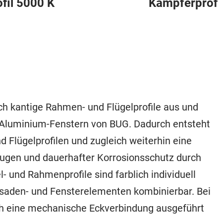
ofil 5000 K
Kämpferprofi
ch kantige Rahmen- und Flügelprofile aus und
-Aluminium-Fenstern von BUG. Dadurch entsteht
 Flügelprofilen und zugleich weiterhin eine
Fugen und dauerhafter Korrosionsschutz durch
 und Rahmenprofile sind farblich individuell
ssaden- und Fensterelementen kombinierbar. Bei
ch eine mechanische Eckverbindung ausgeführt