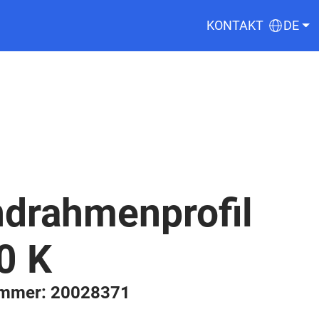
KONTAKT
DE
ndrahmenprofil
0 K
ummer: 20028371