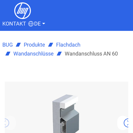
KONTAKT
DE
BUG
Produkte
Flachdach
Wandanschlüsse
Wandanschluss AN 60