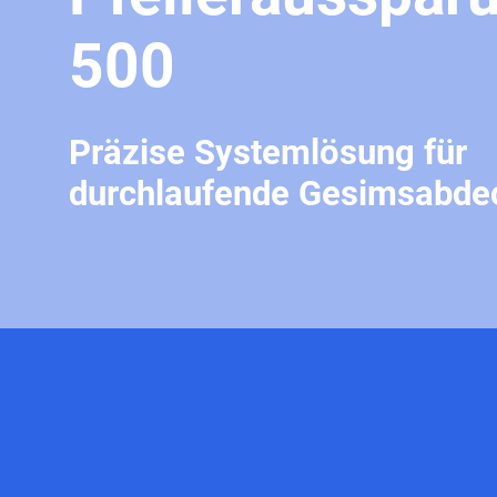
500
Präzise Systemlösung für
durchlaufende Gesimsabd