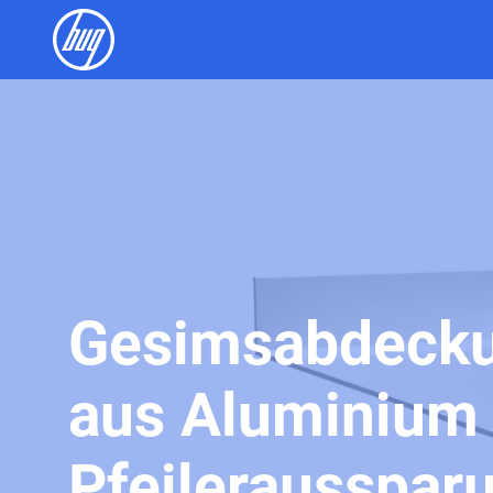
Gesimsabdeck
aus Aluminium 
Pfeilerausspar