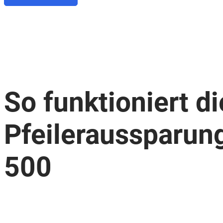
So funktioniert di
Pfeileraussparun
500