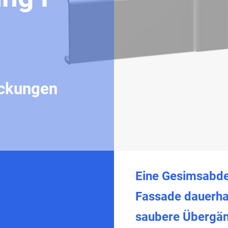
eckungen
Eine Gesimsabde
Fassade dauerhaf
saubere Übergän