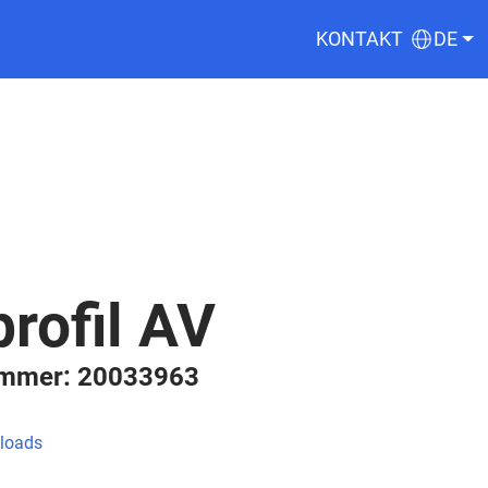
KONTAKT
DE
rofil AV
ummer: 20033963
loads