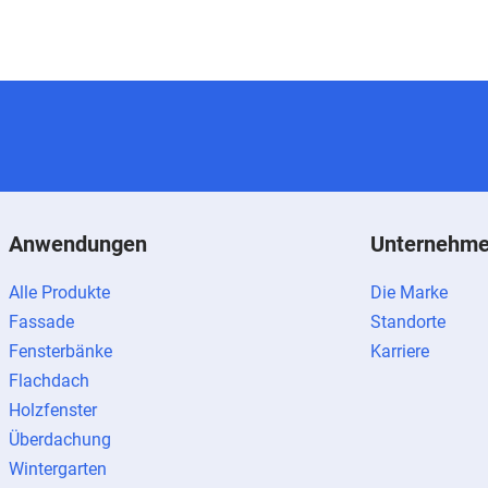
Anwendungen
Unternehm
Alle Produkte
Die Marke
Fassade
Standorte
Fensterbänke
Karriere
Flachdach
Holzfenster
Überdachung
Wintergarten