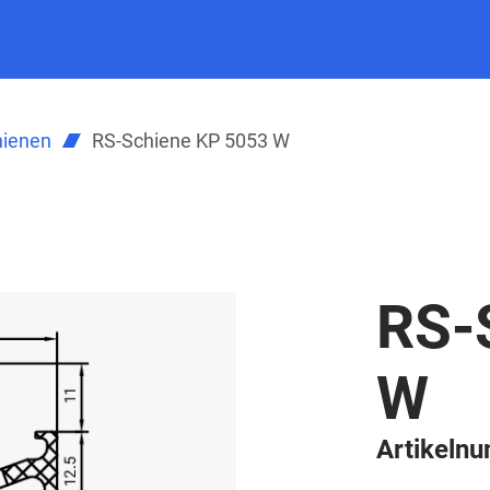
hienen
RS-Schiene KP 5053 W
RS-
W
Artikeln