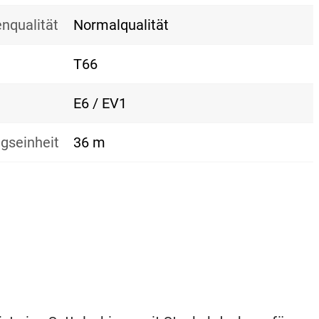
nqualität
Normalqualität
T66
E6 / EV1
gseinheit
36 m