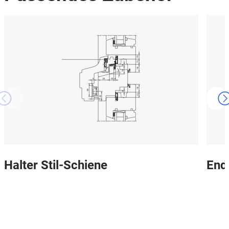
Halter Stil-Schiene
End