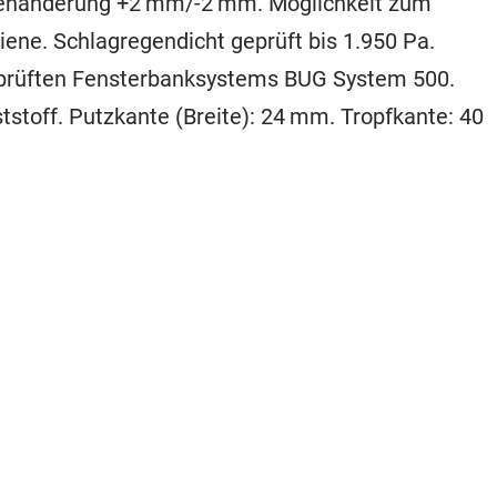
genänderung +2 mm/-2 mm. Möglichkeit zum
iene. Schlagregendicht geprüft bis 1.950 Pa.
eprüften Fensterbanksystems BUG System 500.
stoff. Putzkante (Breite): 24 mm. Tropfkante: 40