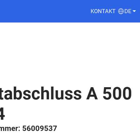
KONTAKT
DE
itabschluss A 500
4
ummer: 56009537