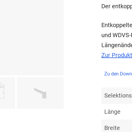
Der entkopp
Entkoppelte
und WDVS-F
Längenänd
Zur Produk
Zu den Down
Selektio
Länge
Breite