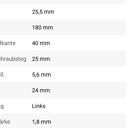
25,5 mm
180 mm
fkante
40 mm
hraubsteg
25 mm
aß
5,6 mm
24 mm
ng
Links
ärke
1,8 mm