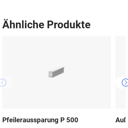
Ähnliche Produkte
Pfeileraussparung P 500
Auß