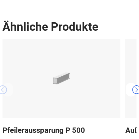
Ähnliche Produkte
Pfeileraussparung P 500
Auß