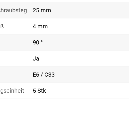
hraubsteg
25 mm
aß
4 mm
90 °
Ja
E6 / C33
gseinheit
5 Stk