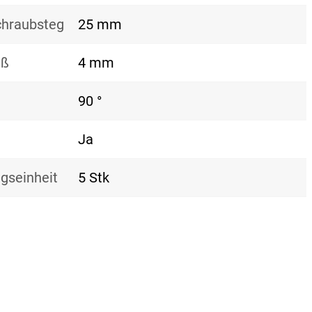
hraubsteg
25 mm
aß
4 mm
90 °
Ja
gseinheit
5 Stk