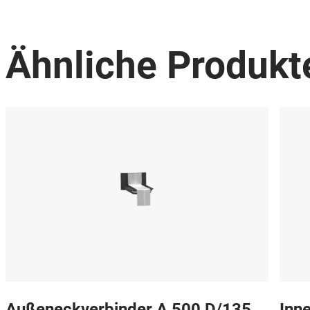
Ähnliche Produkt
Außeneckverbinder A 500 D/135
Inn