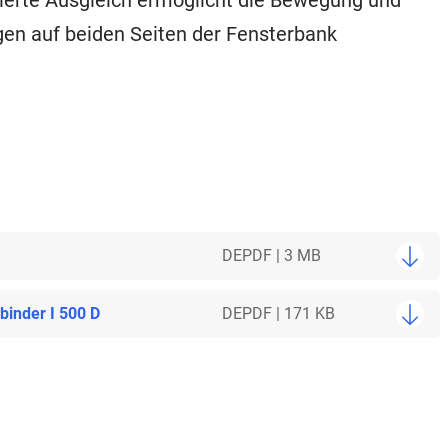
finierte Ausgleich ermöglicht die Bewegung und
n auf beiden Seiten der Fensterbank
DE
PDF | 3 MB
inder I 500 D
DE
PDF | 171 KB