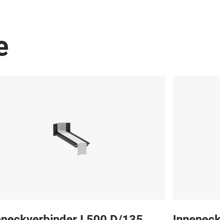
e
eneckverbinder I 500 D/135
Inneneck