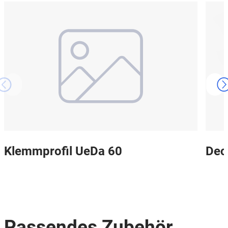
Klemmprofil UeDa 60
Dec
Passendes Zubehör