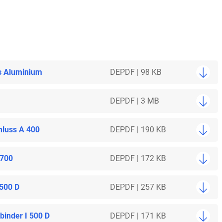
s Aluminium
DE
PDF | 98 KB
DE
PDF | 3 MB
hluss A 400
DE
PDF | 190 KB
 700
DE
PDF | 172 KB
 500 D
DE
PDF | 257 KB
inder I 500 D
DE
PDF | 171 KB