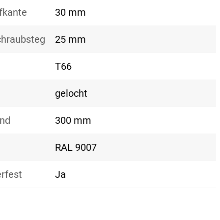
fkante
30 mm
hraubsteg
25 mm
T66
gelocht
and
300 mm
RAL 9007
rfest
Ja