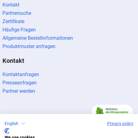
Kontakt
Partnersuche
Zertifikate
Häufige Fragen
Allgemeine Bestellinformationen
Produktmuster anfragen
Kontakt
Kontaktanfragen
Presseanfragen
Partner werden
English
Privacy policy
Impressum
Datenschutz
Newsletter
© 2026 BUG Aluminium-Systeme
We use cookies