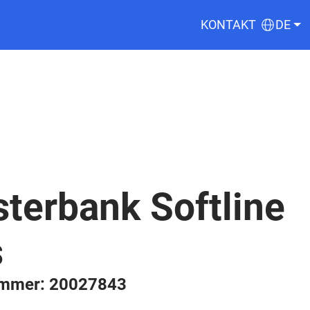
KONTAKT
DE
terbank Softline
s
ummer: 20027843