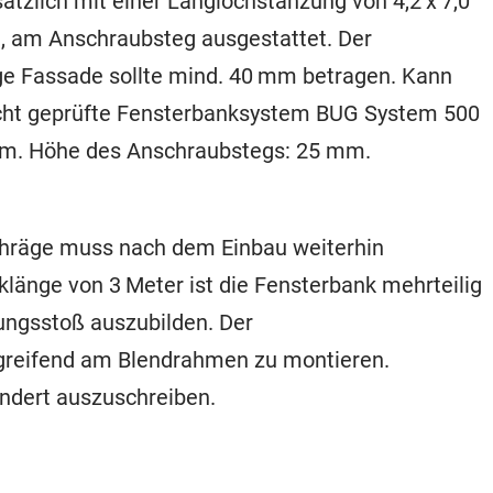
sätzlich mit einer Langlochstanzung von 4,2 x 7,0
 am Anschraubsteg ausgestattet. Der
ge Fassade sollte mind. 40 mm betragen. Kann
dicht geprüfte Fensterbanksystem BUG System 500
ium. Höhe des Anschraubstegs: 25 mm.
chräge muss nach dem Einbau weiterhin
klänge von 3 Meter ist die Fensterbank mehrteilig
ngsstoß auszubilden. Der
greifend am Blendrahmen zu montieren.
ndert auszuschreiben.