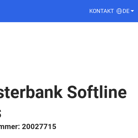
KONTAKT
DE
terbank Softline
s
ummer: 20027715