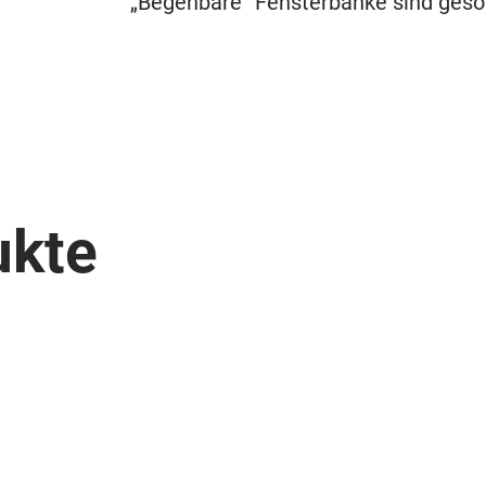
„Begehbare“ Fensterbänke sind geso
ukte