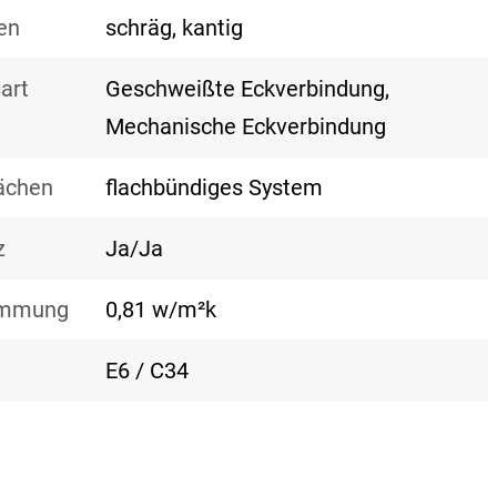
en
schräg, kantig
art
Geschweißte Eckverbindung,
Mechanische Eckverbindung
lächen
flachbündiges System
z
Ja/Ja
mmung
0,81 w/m²k
E6 / C34