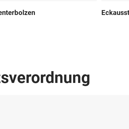
enterbolzen
Eckausst
tsverordnung