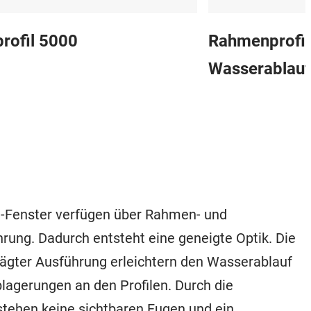
rofil 5000
Rahmenprofil
Wasserablauf
-Fenster verfügen über Rahmen- und
hrung. Dadurch entsteht eine geneigte Optik. Die
rägter Ausführung erleichtern den Wasserablauf
agerungen an den Profilen. Durch die
tehen keine sichtbaren Fugen und ein