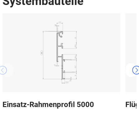
Systembauteile
Einsatz-Rahmenprofil 5000
Flüg