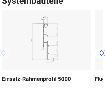
Systembauteile
Einsatz-Rahmenprofil 5000
Flüg