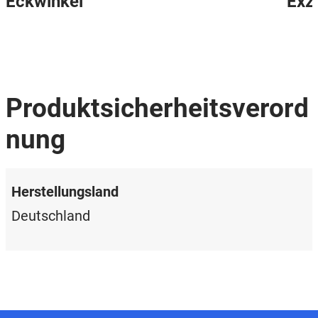
Eckwinkel
Exz
Produktsicherheitsverord
nung
Herstellungsland
Deutschland