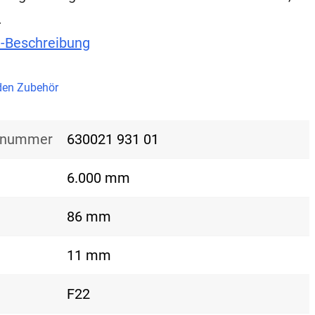
…
t-Beschreibung
en Zubehör
nsnummer
630021 931 01
6.000 mm
86 mm
11 mm
F22