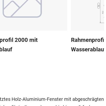
rofil 2000 mit
Rahmenprofil
blauf
Wasserablauf
etztes Holz-Aluminium-Fenster mit abgeschrägten