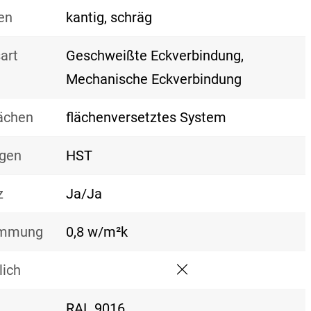
en
kantig, schräg
art
Geschweißte Eckverbindung,
Mechanische Eckverbindung
lächen
flächenversetztes System
gen
HST
z
Ja/Ja
mmung
0,8 w/m²k
ich
RAL 9016