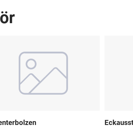
ör
enterbolzen
Eckausst