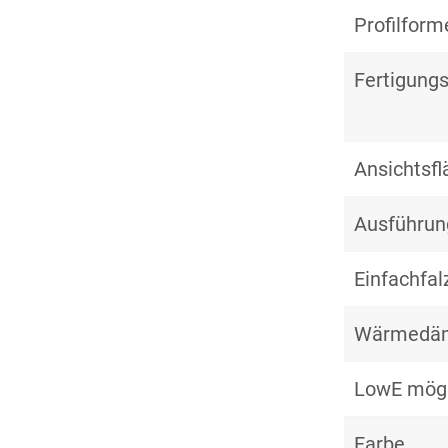
Profilform
Fertigungs
Ansichtsf
Ausführun
Einfachfal
Wärmedä
LowE mögl
Farbe