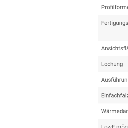
Profilform
Fertigungs
Ansichtsf
Lochung
Ausführun
Einfachfal
Wärmedä
LowE mögl