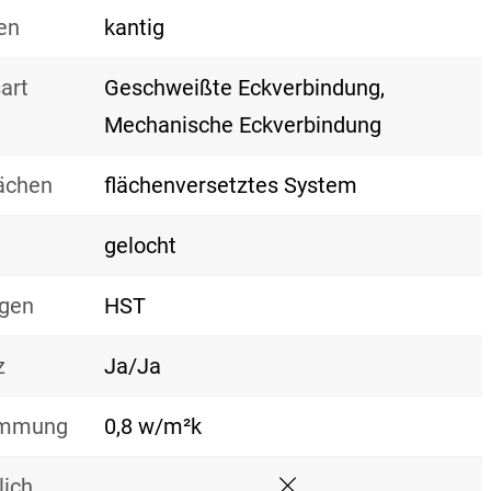
en
kantig
art
Geschweißte Eckverbindung,
Mechanische Eckverbindung
lächen
flächenversetztes System
gelocht
gen
HST
z
Ja/Ja
mmung
0,8 w/m²k
ich