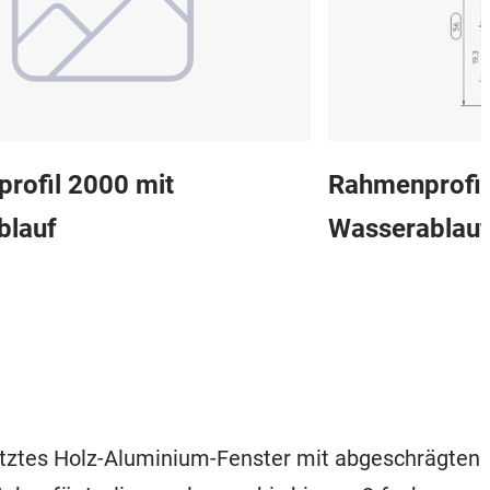
rofil 2000 mit
Rahmenprofil
blauf
Wasserablauf
etztes Holz-Aluminium-Fenster mit abgeschrägten