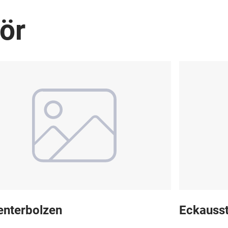
ör
enterbolzen
Eckausst