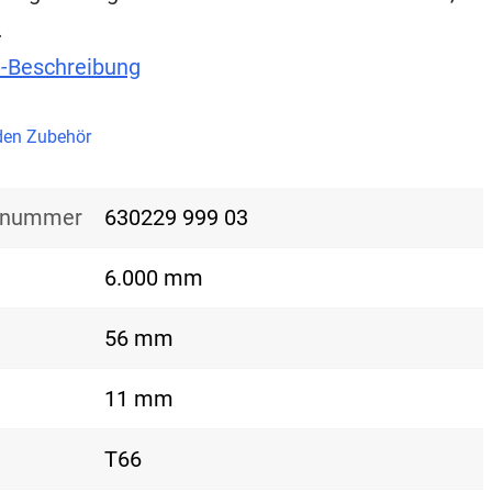
…
t-Beschreibung
en Zubehör
nsnummer
630229 999 03
6.000 mm
56 mm
11 mm
T66