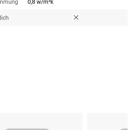
mmung
0,8 w/m²k
ich