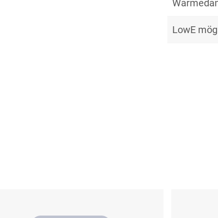
Wärmedä
LowE mögl