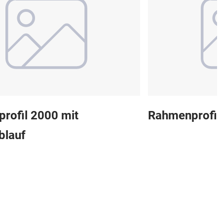
rofil 2000 mit
Rahmenprofil
blauf