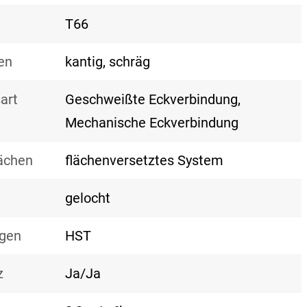
T66
en
kantig, schräg
art
Geschweißte Eckverbindung,
Mechanische Eckverbindung
lächen
flächenversetztes System
gelocht
gen
HST
z
Ja/Ja