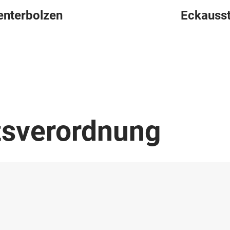
enterbolzen
Eckausst
tsverordnung