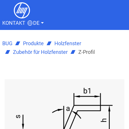
KONTAKT
DE
BUG
Produkte
Holzfenster
Zubehör für Holzfenster
Z-Profil