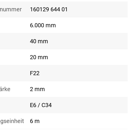
nsnummer
160129 644 01
6.000 mm
40 mm
20 mm
F22
ärke
2 mm
E6 / C34
gseinheit
6 m