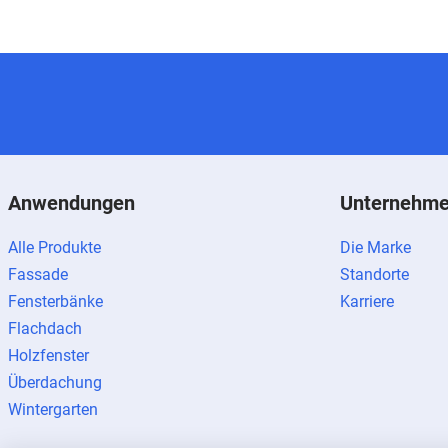
Anwendungen
Unternehm
Alle Produkte
Die Marke
Fassade
Standorte
Fensterbänke
Karriere
Flachdach
Holzfenster
Überdachung
Wintergarten