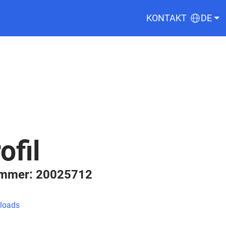
KONTAKT
DE
ofil
ummer: 20025712
loads