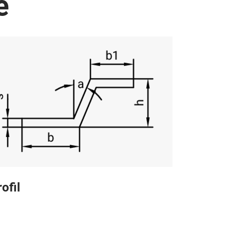
e
ofil